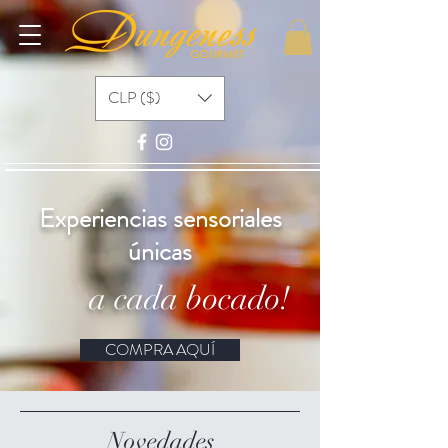
CLP ($)
Experiencias sensoriales
únicas
a cada bocado!
COMPRA AQUÍ
Novedades